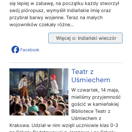
się lepiej w zabawę, na początku każdy stworzył
swój pióropusz, wymyślił indiańskie imię oraz
przybrał barwy wojenne. Teraz na małych
wojowników czekały różne...
Więcej o: Indiański wieczór
Facebook
Teatr z
Uśmiechem
W czwartek, 14 maja,
mieliśmy przyjemność
gościć w kamieńskiej
Bibliotece Teatr z
Uśmiechem z
Krakowa. Udział w nim wzięli uczniowie klas 0-3