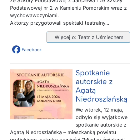
ze Szkoły Podstawowej z Jarszewa i ze Szkoły
Podstawowej nr 2 w Kamieniu Pomorskim wraz z
wychowawczyniami.
Aktorzy przygotowali spektakl teatralny...
Więcej o: Teatr z Uśmiechem
Facebook
Spotkanie
autorskie z
Agatą
Niedroszlańską
We wtorek, 12 maja,
odbyło się wyjątkowe
spotkanie autorskie z
Agatą Niedroszlańską – mieszkanką powiatu
gryfickiego, autorką powieści "Między światami",