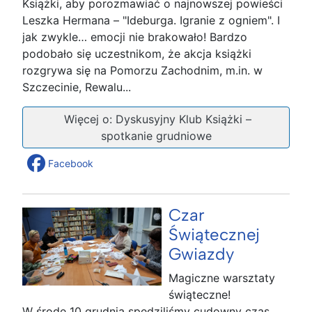
Książki, aby porozmawiać o najnowszej powieści
Leszka Hermana – "Ideburga. Igranie z ogniem". I
jak zwykle… emocji nie brakowało! Bardzo
podobało się uczestnikom, że akcja książki
rozgrywa się na Pomorzu Zachodnim, m.in. w
Szczecinie, Rewalu...
Więcej o: Dyskusyjny Klub Książki –
spotkanie grudniowe
Facebook
Czar
Świątecznej
Gwiazdy
Magiczne warsztaty
świąteczne!
W środę 10 grudnia spędziliśmy cudowny czas,