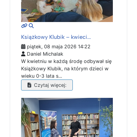
MOD_JTCS_VIEW_ARTICLE_LINK
MOD_JTCS_VIEW_FULL_IMAGE
Książkowy Klubik – kwieci...
piątek, 08 maja 2026 14:22
Daniel Michalak
W kwietniu w każdą środę odbywał się
Książkowy Klubik, na którym dzieci w
wieku 0-3 lata s...
Czytaj więcej: