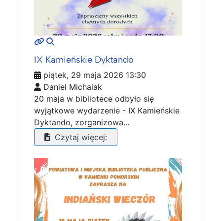
MOD_JTCS_VIEW_ARTICLE_LINK
MOD_JTCS_VIEW_FULL_IMAGE
IX Kamieńskie Dyktando
piątek, 29 maja 2026 13:30
Daniel Michalak
20 maja w bibliotece odbyło się
wyjątkowe wydarzenie - IX Kamieńskie
Dyktando, zorganizowa...
Czytaj więcej: