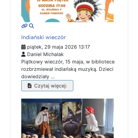
MOD_JTCS_VIEW_ARTICLE_LINK
MOD_JTCS_VIEW_FULL_IMAGE
Indiański wieczór
piątek, 29 maja 2026 13:17
Daniel Michalak
Piątkowy wieczór, 15 maja, w bibliotece
rozbrzmiewał indiańską muzyką. Dzieci
dowiedziały ...
Czytaj więcej: