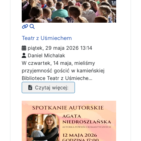
MOD_JTCS_VIEW_ARTICLE_LINK
MOD_JTCS_VIEW_FULL_IMAGE
Teatr z Uśmiechem
piątek, 29 maja 2026 13:14
Daniel Michalak
W czwartek, 14 maja, mieliśmy
przyjemność gościć w kamieńskiej
Bibliotece Teatr z Uśmieche...
Czytaj więcej: