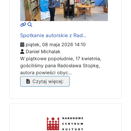
MOD_JTCS_VIEW_ARTICLE_LINK
MOD_JTCS_VIEW_FULL_IMAGE
Spotkanie autorskie z Rad...
piątek, 08 maja 2026 14:10
Daniel Michalak
W piątkowe popołudnie, 17 kwietnia,
gościliśmy pana Radosława Stopkę,
autora powieści obyc...
Czytaj więcej: