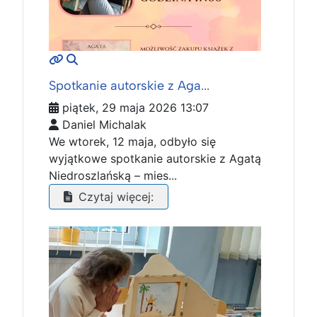
MOD_JTCS_VIEW_ARTICLE_LINK
MOD_JTCS_VIEW_FULL_IMAGE
Spotkanie autorskie z Aga...
piątek, 29 maja 2026 13:07
Daniel Michalak
We wtorek, 12 maja, odbyło się
wyjątkowe spotkanie autorskie z Agatą
Niedroszlańską – mies...
Czytaj więcej: