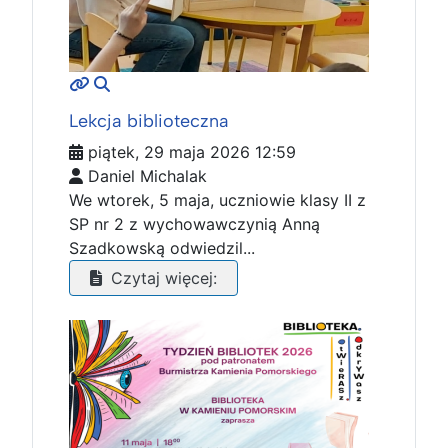
MOD_JTCS_VIEW_ARTICLE_LINK
MOD_JTCS_VIEW_FULL_IMAGE
Lekcja biblioteczna
piątek, 29 maja 2026 12:59
Daniel Michalak
We wtorek, 5 maja, uczniowie klasy II z
SP nr 2 z wychowawczynią Anną
Szadkowską odwiedzil...
Czytaj więcej: