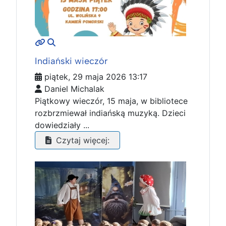
MOD_JTCS_VIEW_ARTICLE_LINK
MOD_JTCS_VIEW_FULL_IMAGE
Indiański wieczór
piątek, 29 maja 2026 13:17
Daniel Michalak
Piątkowy wieczór, 15 maja, w bibliotece
rozbrzmiewał indiańską muzyką. Dzieci
dowiedziały ...
Czytaj więcej: