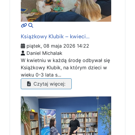
MOD_JTCS_VIEW_ARTICLE_LINK
MOD_JTCS_VIEW_FULL_IMAGE
Książkowy Klubik – kwieci...
piątek, 08 maja 2026 14:22
Daniel Michalak
W kwietniu w każdą środę odbywał się
Książkowy Klubik, na którym dzieci w
wieku 0-3 lata s...
Czytaj więcej: