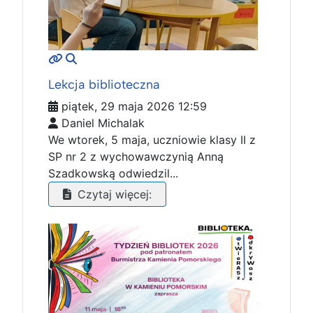
MOD_JTCS_VIEW_ARTICLE_LINK
MOD_JTCS_VIEW_FULL_IMAGE
Lekcja biblioteczna
piątek, 29 maja 2026 12:59
Daniel Michalak
We wtorek, 5 maja, uczniowie klasy II z
SP nr 2 z wychowawczynią Anną
Szadkowską odwiedzil...
Czytaj więcej: