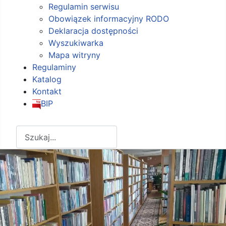
Regulamin serwisu
Obowiązek informacyjny RODO
Deklaracja dostępności
Wyszukiwarka
Mapa witryny
Regulaminy
Katalog
Kontakt
BIP
Szukaj