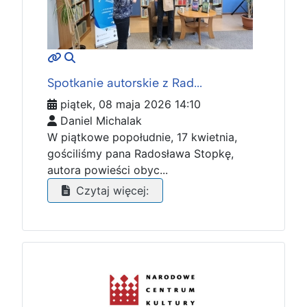
MOD_JTCS_VIEW_ARTICLE_LINK
MOD_JTCS_VIEW_FULL_IMAGE
Spotkanie autorskie z Rad...
piątek, 08 maja 2026 14:10
Daniel Michalak
W piątkowe popołudnie, 17 kwietnia,
gościliśmy pana Radosława Stopkę,
autora powieści obyc...
Czytaj więcej: