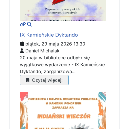
MOD_JTCS_VIEW_ARTICLE_LINK
MOD_JTCS_VIEW_FULL_IMAGE
IX Kamieńskie Dyktando
piątek, 29 maja 2026 13:30
Daniel Michalak
20 maja w bibliotece odbyło się
wyjątkowe wydarzenie - IX Kamieńskie
Dyktando, zorganizowa...
Czytaj więcej: