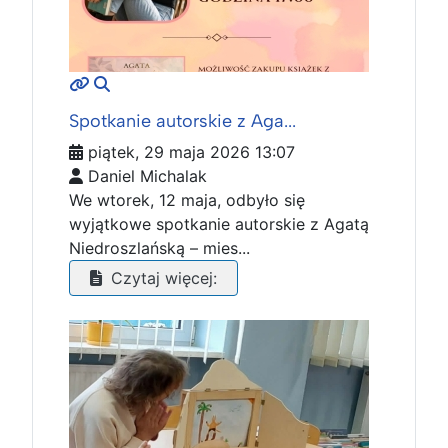
MOD_JTCS_VIEW_ARTICLE_LINK
MOD_JTCS_VIEW_FULL_IMAGE
Spotkanie autorskie z Aga...
piątek, 29 maja 2026 13:07
Daniel Michalak
We wtorek, 12 maja, odbyło się
wyjątkowe spotkanie autorskie z Agatą
Niedroszlańską – mies...
Czytaj więcej: