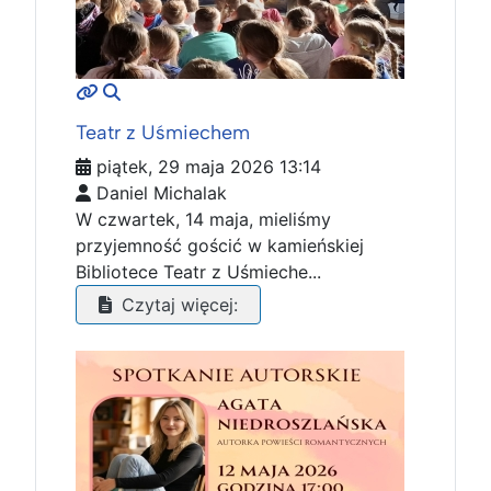
MOD_JTCS_VIEW_ARTICLE_LINK
MOD_JTCS_VIEW_FULL_IMAGE
Teatr z Uśmiechem
piątek, 29 maja 2026 13:14
Daniel Michalak
W czwartek, 14 maja, mieliśmy
przyjemność gościć w kamieńskiej
Bibliotece Teatr z Uśmieche...
Czytaj więcej: