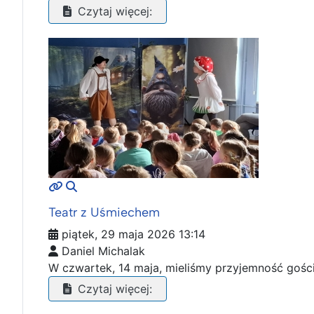
Czytaj więcej:
MOD_JTCS_VIEW_ARTICLE_LINK
MOD_JTCS_VIEW_FULL_IMAGE
Teatr z Uśmiechem
piątek, 29 maja 2026 13:14
Daniel Michalak
W czwartek, 14 maja, mieliśmy przyjemność gościć
Czytaj więcej: