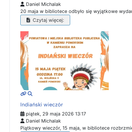
Daniel Michalak
20 maja w bibliotece odbyło się wyjątkowe wydar
Czytaj więcej:
MOD_JTCS_VIEW_ARTICLE_LINK
MOD_JTCS_VIEW_FULL_IMAGE
Indiański wieczór
piątek, 29 maja 2026 13:17
Daniel Michalak
Piątkowy wieczór, 15 maja, w bibliotece rozbrzmi