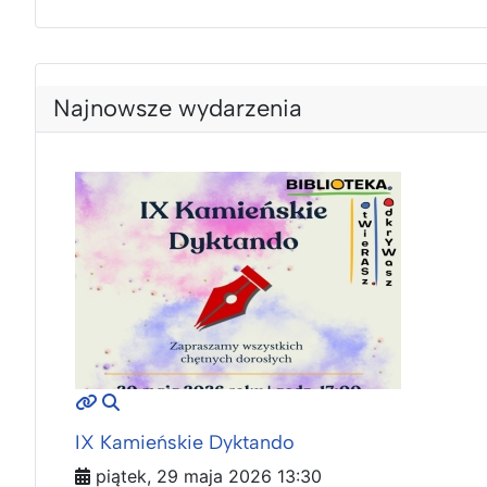
Najnowsze wydarzenia
MOD_JTCS_VIEW_ARTICLE_LINK
MOD_JTCS_VIEW_FULL_IMAGE
IX Kamieńskie Dyktando
piątek, 29 maja 2026 13:30